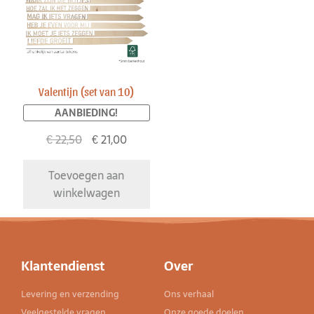
Valentijn (set van 10)
AANBIEDING!
€
22,50
€
21,00
Toevoegen aan
winkelwagen
Klantendienst
Over
Levering en verzending
Ons verhaal
Veelgestelde vragen
Onze goede doelen