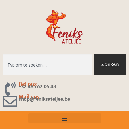
Zoeken
Bel ons
+32 485 62 05 48
Mail ons
shop@feniksateljee.be