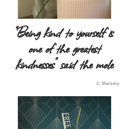
“Being kind to yourself is
one of the greatest
kindnesses” said the mole
C. Mackesy