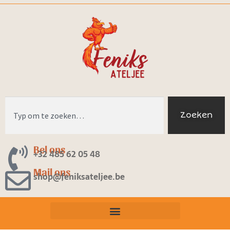
Zoeken
Bel ons
+32 485 62 05 48
Mail ons
shop@feniksateljee.be