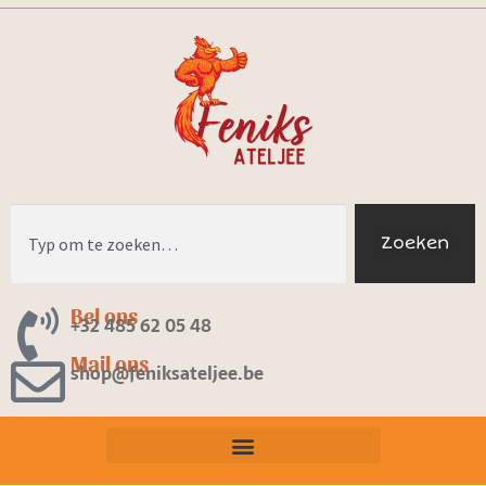
Zoeken
Bel ons
+32 485 62 05 48
Mail ons
shop@feniksateljee.be