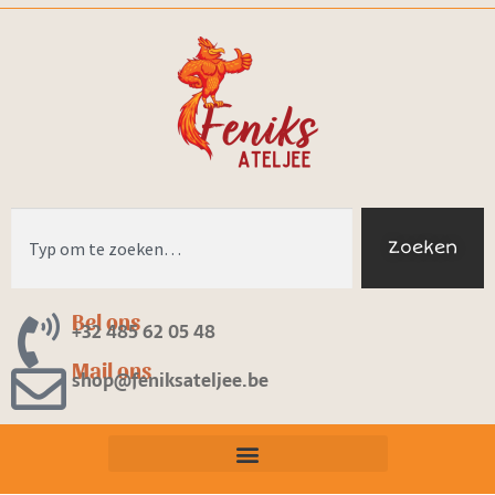
Zoeken
Bel ons
+32 485 62 05 48
Mail ons
shop@feniksateljee.be