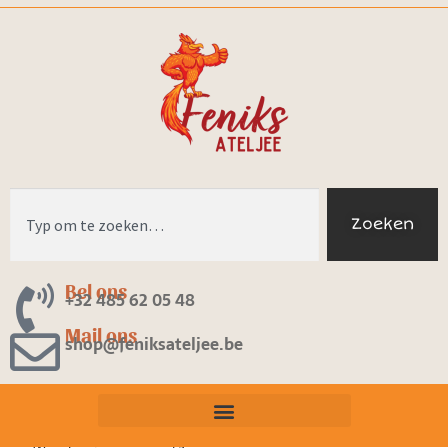
Zoeken
Bel ons
+32 485 62 05 48
Mail ons
shop@feniksateljee.be