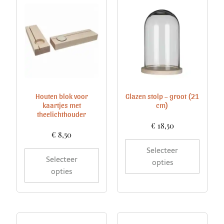
Houten blok voor
Glazen stolp – groot (21
kaartjes met
cm)
theelichthouder
€
18,50
€
8,50
Selecteer
Selecteer
opties
opties