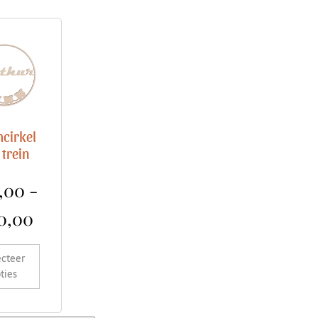
cirkel
 trein
,00
-
0,00
ecteer
ties