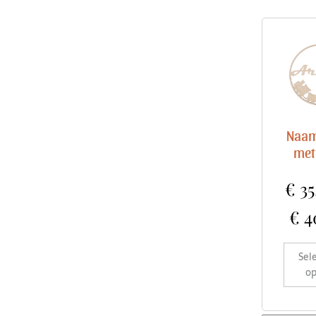
Naam
met
€
35
€
4
Sel
op