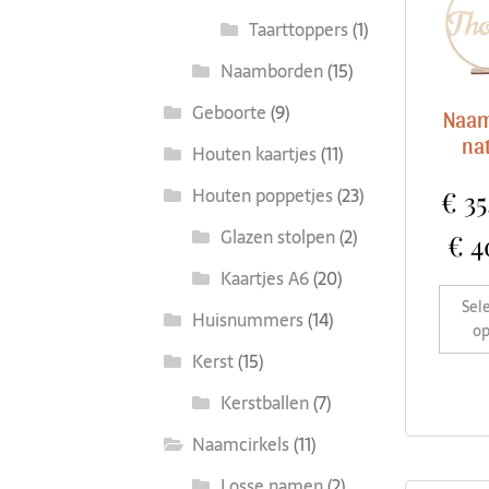
Taarttoppers
(1)
Naamborden
(15)
Geboorte
(9)
Naam
na
Houten kaartjes
(11)
Houten poppetjes
(23)
€
35
Glazen stolpen
(2)
€
4
Kaartjes A6
(20)
Sel
Huisnummers
(14)
op
Kerst
(15)
Kerstballen
(7)
Naamcirkels
(11)
Losse namen
(2)