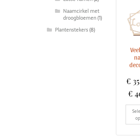
Naamcirkel met
droogbloemen
(1)
Plantenstekers
(8)
Vee
n
dec
€
35
€
4
Sel
op