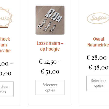
lhoek
Ovaal
Losse naam –
aam
Naamcirke
op hoogte
oratie
€
28,00
€
12,50
-
,00
-
€
38,00
€
51,00
0,00
Selecteer
Selecteer
opties
ecteer
opties
ties