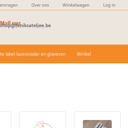
anvragen
Over ons
Winkelwagen
Log in
Mail ons
shop@feniksateljee.be
e label lasersnijder en graveren
Winkel