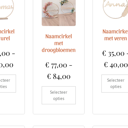
cirkel
Naamcirke
Naamcirkel
turel
met veren
met
droogbloemen
,00
-
€
35,00
0,00
€
40,00
€
77,00
-
€
84,00
ecteer
Selecteer
ties
opties
Selecteer
opties