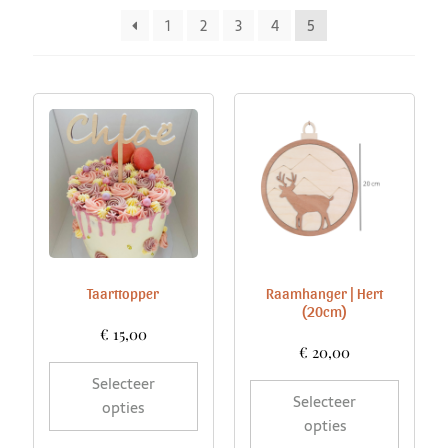
1
2
3
4
5
Taarttopper
Raamhanger | Hert
(20cm)
€
15,00
€
20,00
Selecteer
Selecteer
opties
opties