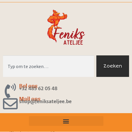
Zoeken
Bel ons
+32 485 62 05 48
Mail ons
shop@feniksateljee.be