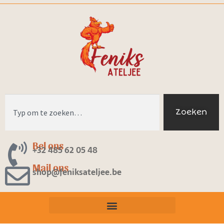
Zoeken
Bel ons
+32 485 62 05 48
Mail ons
shop@feniksateljee.be