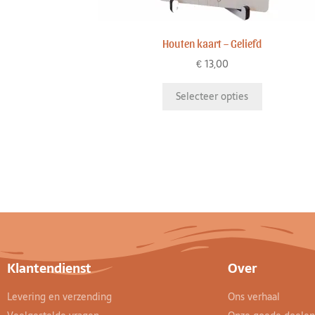
Houten kaart – Geliefd
€
13,00
Selecteer opties
Klantendienst
Over
Levering en verzending
Ons verhaal