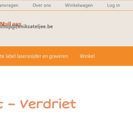
anvragen
Over ons
Winkelwagen
Log in
Mail ons
shop@feniksateljee.be
e label lasersnijder en graveren
Winkel
 – Verdriet