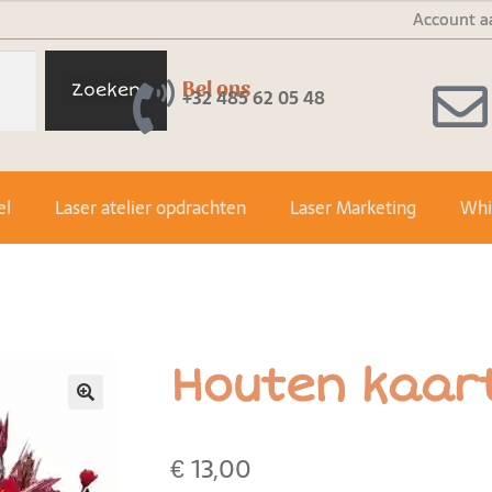
Account a
Bel ons
Zoeken
+32 485 62 05 48
el
Laser atelier opdrachten
Laser Marketing
Whit
Houten kaart
🔍
€
13,00