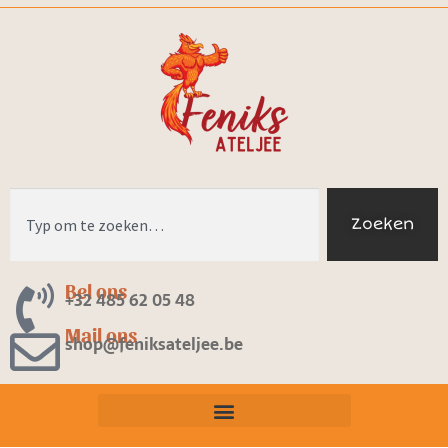
Zoeken
Bel ons
+32 485 62 05 48
Mail ons
shop@feniksateljee.be