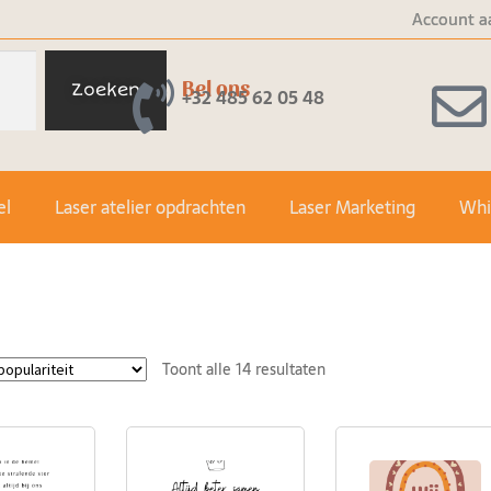
Account a
Bel ons
Zoeken
+32 485 62 05 48
el
Laser atelier opdrachten
Laser Marketing
Whit
Toont alle 14 resultaten