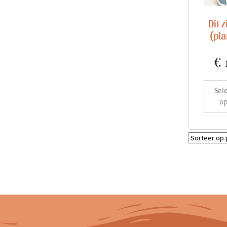
Dit z
(pla
€
Sel
op