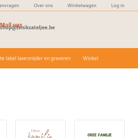
anvragen
Over ons
Winkelwagen
Log in
Mail ons
shop@feniksateljee.be
e label lasersnijder en graveren
Winkel