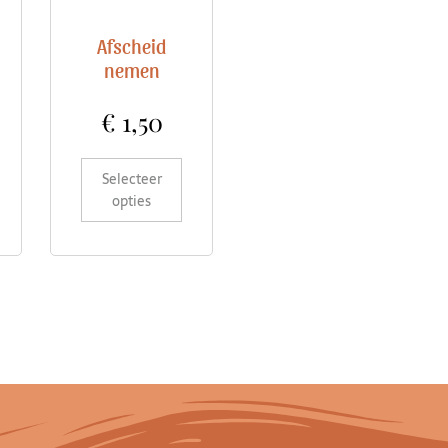
Afscheid
nemen
€
1,50
Selecteer
opties