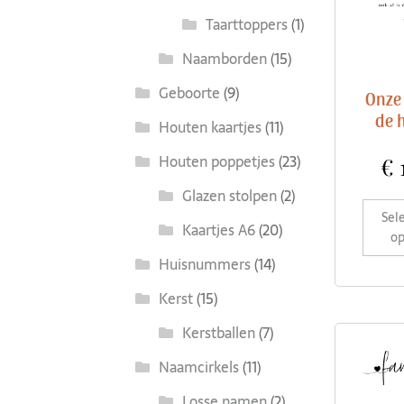
Taarttoppers
(1)
Naamborden
(15)
Geboorte
(9)
Onze 
de 
Houten kaartjes
(11)
Houten poppetjes
(23)
€
Glazen stolpen
(2)
Sel
Kaartjes A6
(20)
op
Huisnummers
(14)
Kerst
(15)
Kerstballen
(7)
Naamcirkels
(11)
Losse namen
(2)