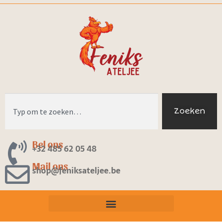
Zoeken
Bel ons
+32 485 62 05 48
Mail ons
shop@feniksateljee.be