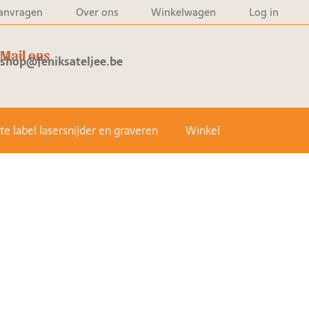
anvragen
Over ons
Winkelwagen
Log in
Mail ons
shop@feniksateljee.be
e label lasersnijder en graveren
Winkel