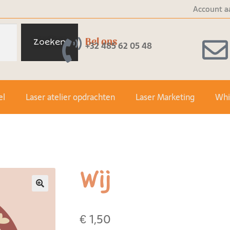
Account a
Bel ons
Zoeken
+32 485 62 05 48
el
Laser atelier opdrachten
Laser Marketing
Whit
Wij
🔍
€
1,50